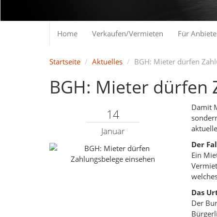
Home
Verkaufen/Vermieten
Für Anbiete
Startseite
Aktuelles
BGH: Mieter dürfen Zah
BGH: Mieter dürfen 
Damit M
14
sondern
aktuelle
Januar
Der Fal
Ein Mie
Vermiet
welches
Das Urt
Der Bun
Bürgerl