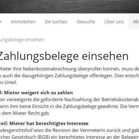
r
Immobilien
Sie suchen
Gesuche
Über uns
Ak
lungsbelege einsehen
Zahlungsbelege einsehen
ieter ihre Nebenkostenabrechnung überprüfen können, muss der
 auch die dazugehörigen Zahlungsbelege offenlegen. Dies entsch
n Urteil.
l: Mieter weigert sich zu zahlen
ter verweigerte die geforderte Nachzahlung der Betriebskostena
erin ihm keine Einsicht in die Zahlungsbelege gewährte. Die Verm
 dem Mieter Recht gab.
eil: Mieter hat berechtigtes Interesse
desgerichtshof wies die Revision der Vermieterin zurück und gab
iches Gesetzbuch (BGB) ein berechtigtes Interesse an der Belegei