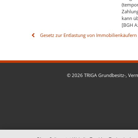
(tempor
Zahlung
kann üb
[BGH Az
Gesetz zur Entlastung von Immobilienkäufern
© 2026 TRIGA Grundbesitz-, Verm