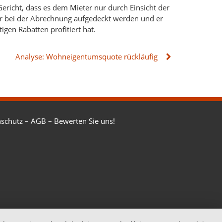
richt, dass es dem Mieter nur durch Einsicht der
er bei der Abrechnung aufgedeckt werden und er
gen Rabatten profitiert hat.
Analyse: Wohneigentumsquote rückläufig
schutz
–
AGB
–
Bewerten Sie uns!