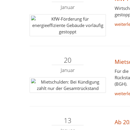
Januar
Wirtsch
gestopp
weiterl
20
Miets
Januar
Für die
Rücksta
(BGH).
weiterl
13
Ab 20