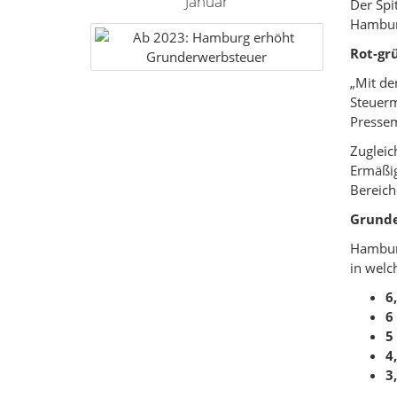
Januar
Der Spi
Hamburg
Rot-gr
„Mit de
Steuerm
Pressem
Zugleic
Ermäßig
Bereich
Grunde
Hamburg
in wel
6
6
5
4
3