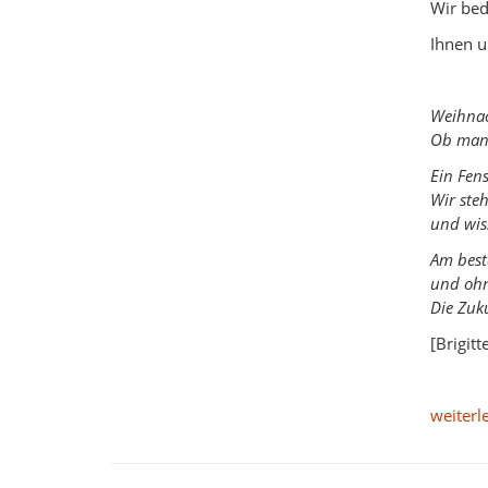
Wir bed
Ihnen u
Weihnach
Ob man 
Ein Fens
Wir ste
und wis
Am best
und ohn
Die Zuk
[Brigitt
weiterl