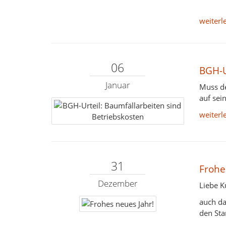
weiterl
06
BGH-U
Januar
Muss de
auf sei
weiterl
31
Frohe
Dezember
Liebe K
auch da
den Sta