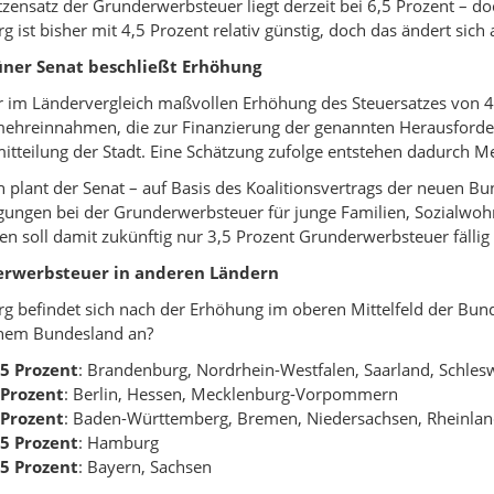
tzensatz der Grunderwerbsteuer liegt derzeit bei 6,5 Prozent – d
 ist bisher mit 4,5 Prozent relativ günstig, doch das ändert sich
üner Senat beschließt Erhöhung
r im Ländervergleich maßvollen Erhöhung des Steuersatzes von 4
ehreinnahmen, die zur Finanzierung der genannten Herausforder
itteilung der Stadt. Eine Schätzung zufolge entstehen dadurch 
h plant der Senat – auf Basis des Koalitionsvertrags der neuen Bu
ungen bei der Grunderwerbsteuer für junge Familien, Sozialwo
en soll damit zukünftig nur 3,5 Prozent Grunderwerbsteuer fällig w
rwerbsteuer in anderen Ländern
 befindet sich nach der Erhöhung im oberen Mittelfeld der Bunde
chem Bundesland an?
,5 Prozent
: Brandenburg, Nordrhein-Westfalen, Saarland, Schlesw
 Prozent
: Berlin, Hessen, Mecklenburg-Vorpommern
 Prozent
: Baden-Württemberg, Bremen, Niedersachsen, Rheinland
,5 Prozent
: Hamburg
,5 Prozent
: Bayern, Sachsen