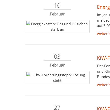
10
Energ
Februar
Im Janu
meldet 
auf 6.0
weiterl
03
KfW-F
Februar
Der För
und Kli
Bundesf
weiterl
27
KfW-F