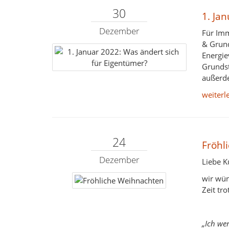
30
1. Ja
Dezember
Für Imm
& Grund
Energie
Grundst
außerd
weiterl
24
Fröhl
Dezember
Liebe K
wir wün
Zeit tr
„Ich we