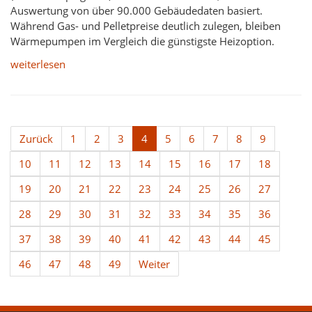
Auswertung von über 90.000 Gebäudedaten basiert.
Während Gas- und Pelletpreise deutlich zulegen, bleiben
Wärmepumpen im Vergleich die günstigste Heizoption.
weiterlesen
Zurück
1
2
3
4
5
6
7
8
9
10
11
12
13
14
15
16
17
18
19
20
21
22
23
24
25
26
27
28
29
30
31
32
33
34
35
36
37
38
39
40
41
42
43
44
45
46
47
48
49
Weiter